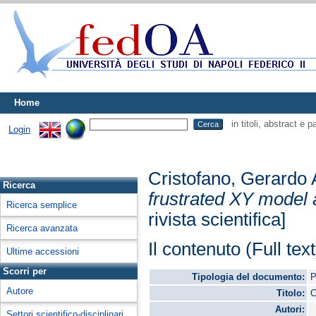
Home
in titoli, abstract e 
Login
Cristofano, Gerardo 
Ricerca
frustrated XY model 
Ricerca semplice
rivista scientifica]
Ricerca avanzata
Il contenuto (Full tex
Ultime accessioni
Scorri per
Tipologia del documento:
P
Autore
Titolo:
C
Autori:
Settori scientifico-disciplinari