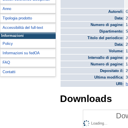
Anno
Autore/i:
G
Tipologia prodotto
Data:
2
Numero di pagine:
1
Accessibilità del full-text
Dipartimento:
S
Informazioni
Titolo del periodico:
J
Policy
Data:
2
Volume:
1
Informazioni su fedOA
Intervallo di pagine:
p
FAQ
Numero di pagine:
1
Depositato il:
2
Contatti
Ultima modifica:
3
URI:
h
Downloads
Dow
Loading...