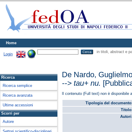
Home
in titoli, abstract e 
Login
De Nardo, Guglielm
Ricerca
--> tau+ nu.
[Pubblicaz
Ricerca semplice
Il contenuto (Full text) non è disponibile a
Ricerca avanzata
Tipologia del documento
Ultime accessioni
Titolo
Scorri per
Autori
Autore
Settori scientifico-disciplinari