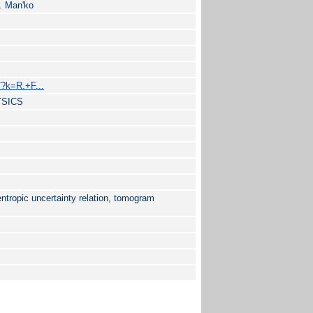
. Man'ko
/?k=R.+F...
YSICS
tropic uncertainty relation, tomogram