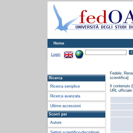
Home
Login
Fedele, Rena
scientifica]
Ricerca
Il contenuto (
Ricerca semplice
URL ufficiale
Ricerca avanzata
Ultime accessioni
Scorri per
Autore
Settori scientifico-disciplinari