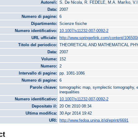
Autore/i:
S. De Nicola, R. FEDELE, M.A. Man'ko, V.I
Data:
2007
Numero di pagine:
6
Dipartimento:
Scienze fisiche
Numero identificativo:
10.1007/s11232-007-0092-2
URL ufficiale:
http://www.springerlink.com/content/106500
Titolo del periodico:
THEORETICAL AND MATHEMATICAL PH
Data:
2007
Volume:
152
Numero:
2
Intervallo di pagine:
pp. 1081-1086
Numero di pagine:
6
Parole chiave:
tomographic map, symplectic tomography, en
inequalities
Numero identificativo:
10.1007/s11232-007-0092-2
Depositato il:
20 Ott 2010 08:34
Ultima modifica:
30 Apr 2014 19:42
URI:
http://www.fedoa.unina.it/id/eprint/6691
ct