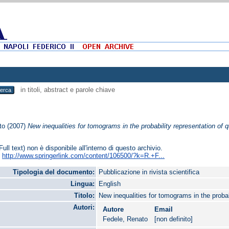
in titoli, abstract e parole chiave
to
(2007)
New inequalities for tomograms in the probability representation of 
Full text) non è disponibile all'interno di questo archivio.
:
http://www.springerlink.com/content/106500/?k=R.+F...
Tipologia del documento:
Pubblicazione in rivista scientifica
Lingua:
English
Titolo:
New inequalities for tomograms in the proba
Autori:
Autore
Email
Fedele, Renato
[non definito]