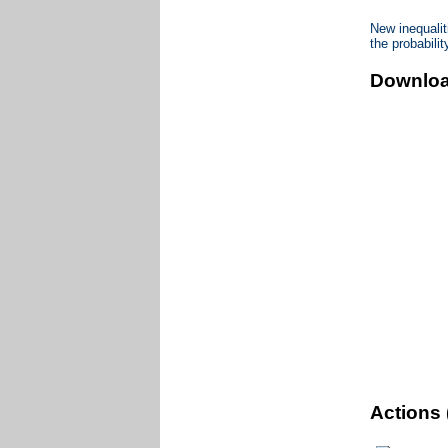
New inequalit
the probabili
Downlo
Actions 