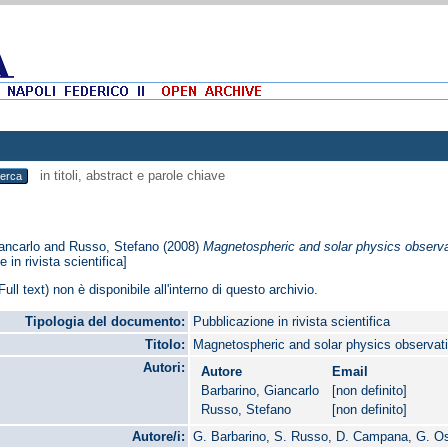
in titoli, abstract e parole chiave
ancarlo
and
Russo, Stefano
(2008)
Magnetospheric and solar physics observ
 in rivista scientifica]
Full text) non è disponibile all'interno di questo archivio.
Tipologia del documento:
Pubblicazione in rivista scientifica
Titolo:
Magnetospheric and solar physics observa
Autori:
Autore
Email
Barbarino, Giancarlo
[non definito]
Russo, Stefano
[non definito]
Autore/i:
G. Barbarino, S. Russo, D. Campana, G. Oste