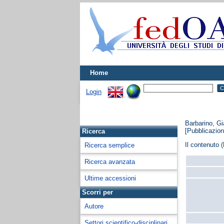
Home
Login
Barbarino, Gi
[Pubblicazione
Ricerca
Il contenuto (
Ricerca semplice
Ricerca avanzata
Ultime accessioni
Scorri per
Autore
Settori scientifico-disciplinari