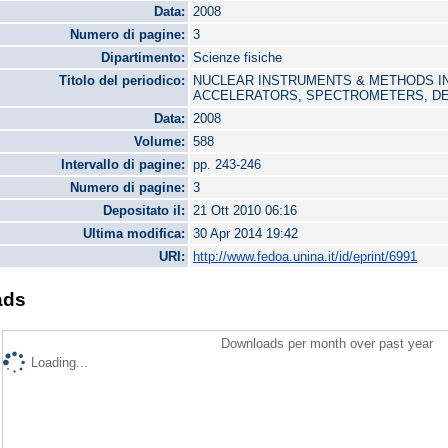
Data:
2008
Numero di pagine:
3
Dipartimento:
Scienze fisiche
Titolo del periodico:
NUCLEAR INSTRUMENTS & METHODS IN
ACCELERATORS, SPECTROMETERS, DE
Data:
2008
Volume:
588
Intervallo di pagine:
pp. 243-246
Numero di pagine:
3
Depositato il:
21 Ott 2010 06:16
Ultima modifica:
30 Apr 2014 19:42
URI:
http://www.fedoa.unina.it/id/eprint/6991
ads
Downloads per month over past year
Loading...