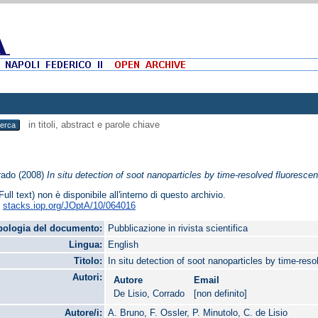
in titoli, abstract e parole chiave
rado
(2008)
In situ detection of soot nanoparticles by time-resolved fluoresce
Full text) non è disponibile all'interno di questo archivio.
:
stacks.iop.org/JOptA/10/064016
pologia del documento:
Pubblicazione in rivista scientifica
Lingua:
English
Titolo:
In situ detection of soot nanoparticles by time-res
Autori:
Autore
Email
De Lisio, Corrado
[non definito]
Autore/i:
A. Bruno, F. Ossler, P. Minutolo, C. de Lisio