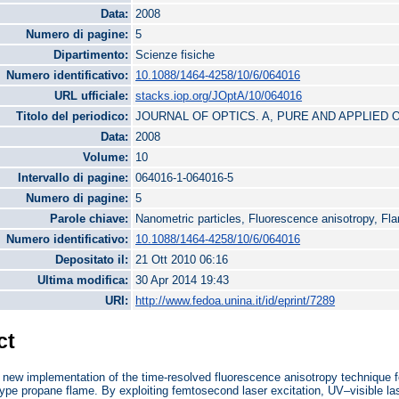
Data:
2008
Numero di pagine:
5
Dipartimento:
Scienze fisiche
Numero identificativo:
10.1088/1464-4258/10/6/064016
URL ufficiale:
stacks.iop.org/JOptA/10/064016
Titolo del periodico:
JOURNAL OF OPTICS. A, PURE AND APPLIED 
Data:
2008
Volume:
10
Intervallo di pagine:
064016-1-064016-5
Numero di pagine:
5
Parole chiave:
Nanometric particles, Fluorescence anisotropy, Fl
Numero identificativo:
10.1088/1464-4258/10/6/064016
Depositato il:
21 Ott 2010 06:16
Ultima modifica:
30 Apr 2014 19:43
URI:
http://www.fedoa.unina.it/id/eprint/7289
ct
new implementation of the time-resolved fluorescence anisotropy technique fo
ype propane flame. By exploiting femtosecond laser excitation, UV–visible l