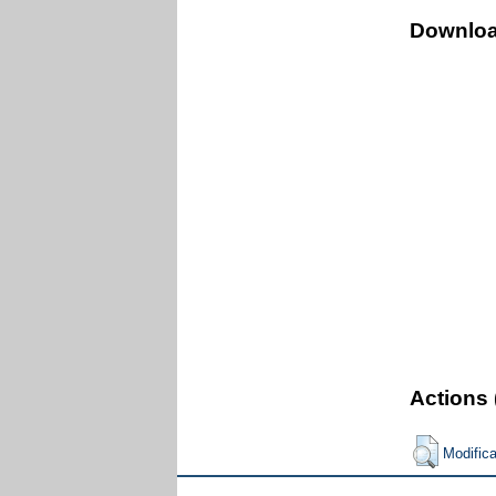
Downlo
Actions 
Modific