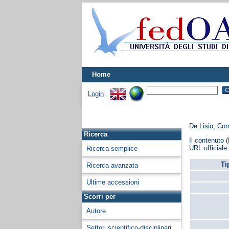
Home
Login
De Lisio, Cor
Ricerca
Il contenuto (
URL ufficiale
Ricerca semplice
Ti
Ricerca avanzata
Ultime accessioni
Scorri per
Autore
Settori scientifico-disciplinari