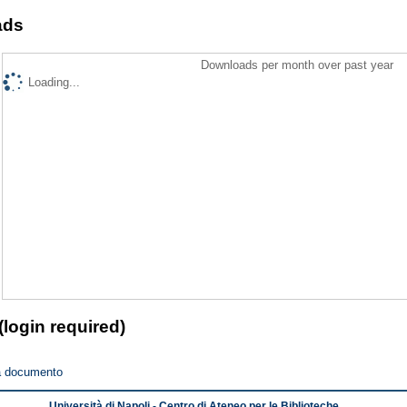
ads
Downloads per month over past year
Loading...
(login required)
a documento
Università di Napoli - Centro di Ateneo per le Biblioteche