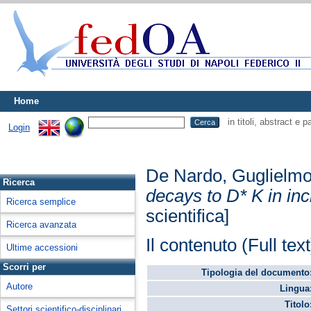
Home
in titoli, abstract e 
Login
De Nardo, Guglielm
Ricerca
decays to D* K in inc
Ricerca semplice
scientifica]
Ricerca avanzata
Il contenuto (Full tex
Ultime accessioni
Scorri per
Tipologia del documento
Autore
Lingua
Titolo
Settori scientifico-disciplinari