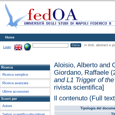
Home
in titoli, abstract e 
Login
Aloisio, Alberto
and
Ricerca
Giordano, Raffaele
(
Ricerca semplice
and L1 Trigger of t
Ricerca avanzata
rivista scientifica]
Ultime accessioni
Il contenuto (Full tex
Scorri per
Autore
Tipologia del docume
Ti
Settori scientifico-disciplinari