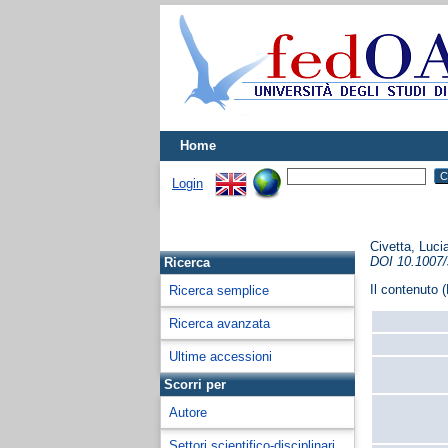
Home
Login
Civetta, Luci
DOI 10.1007/
Ricerca
Il contenuto (
Ricerca semplice
Ricerca avanzata
Ultime accessioni
Scorri per
Autore
Settori scientifico-disciplinari