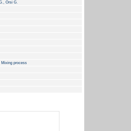
G., Orsi G.
, Mixing process