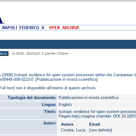
in titoli, abstract e parole chiave
a
(2009)
Isotopic evidence for open system processes within the Campanian I
s00445-008-0223-0.
[Pubblicazione in rivista scientifica]
Full text) non è disponibile all'interno di questo archivio.
Tipologia del documento:
Pubblicazione in rivista scientifica
Lingua:
English
Titolo:
Isotopic evidence for open system process
Flegrei-Italy) magma chamber. DOI 10.1007
Autori:
Autore
Email
Civetta, Lucia
[non definito]