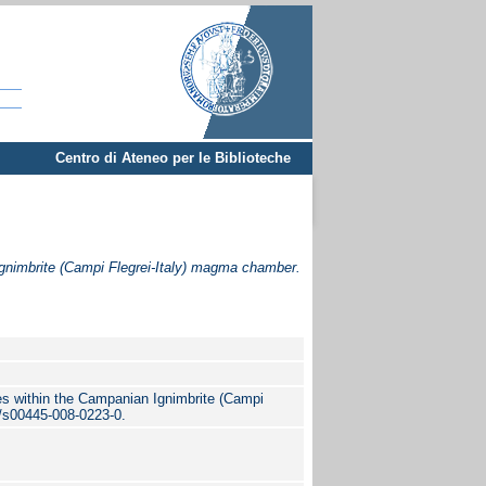
Centro di Ateneo per le Biblioteche
gnimbrite (Campi Flegrei-Italy) magma chamber.
es within the Campanian Ignimbrite (Campi
/s00445-008-0223-0.