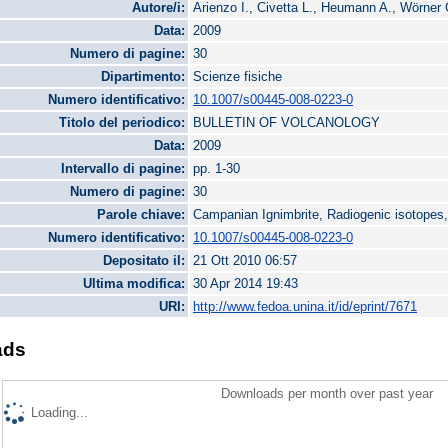
Autore/i:
Arienzo I., Civetta L., Heumann A., Wörner 
Data:
2009
Numero di pagine:
30
Dipartimento:
Scienze fisiche
Numero identificativo:
10.1007/s00445-008-0223-0
Titolo del periodico:
BULLETIN OF VOLCANOLOGY
Data:
2009
Intervallo di pagine:
pp. 1-30
Numero di pagine:
30
Parole chiave:
Campanian Ignimbrite, Radiogenic isotopes
Numero identificativo:
10.1007/s00445-008-0223-0
Depositato il:
21 Ott 2010 06:57
Ultima modifica:
30 Apr 2014 19:43
URI:
http://www.fedoa.unina.it/id/eprint/7671
ads
Downloads per month over past year
Loading...