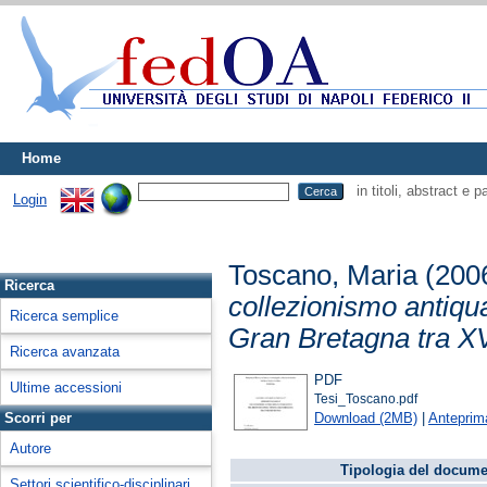
Home
in titoli, abstract e 
Login
Toscano, Maria
(200
Ricerca
collezionismo antiqua
Ricerca semplice
Gran Bretagna tra XV
Ricerca avanzata
PDF
Ultime accessioni
Tesi_Toscano.pdf
Download (2MB)
|
Anteprim
Scorri per
Autore
Tipologia del docume
Settori scientifico-disciplinari