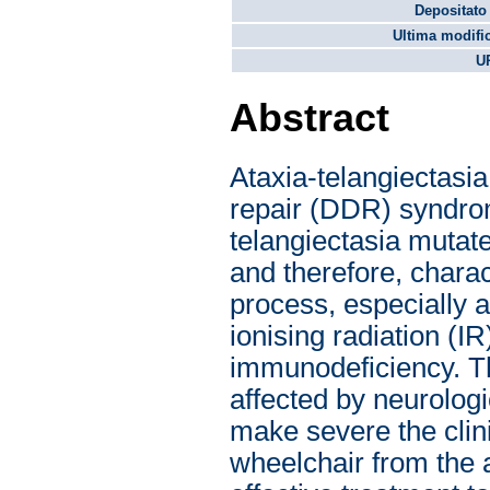
Depositato 
Ultima modifi
U
Abstract
Ataxia-telangiectasi
repair (DDR) syndrom
telangiectasia mutat
and therefore, chara
process, especially a
ionising radiation (IR
immunodeficiency. The
affected by neurolog
make severe the clini
wheelchair from the a