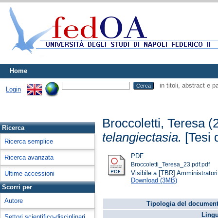
Home
in titoli, abstract e 
Login
Broccoletti, Teresa
(
Ricerca
telangiectasia.
[Tesi d
Ricerca semplice
PDF
Ricerca avanzata
Broccoletti_Teresa_23.pdf.pdf
Visibile a [TBR] Amministratori 
Ultime accessioni
Download (3MB)
Scorri per
Autore
Tipologia del document
Lingu
Settori scientifico-disciplinari