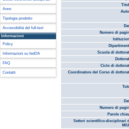
Tito
Anno
Auto
Tipologia prodotto
Da
Accessibilità del full-text
Numero di pagin
Informazioni
Istituzio
Policy
Dipartimen
Scuola di dottora
Informazioni su fedOA
Dottora
FAQ
Ciclo di dottora
Coordinatore del Corso di dottora
Contatti
Tut
Da
Numero di pagin
Parole chia
Settori scientifico-disciplinari 
MIU