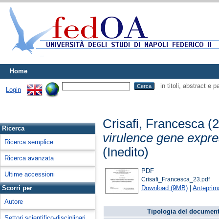
Home
in titoli, abstract e 
Login
Crisafi, Francesca
(2
Ricerca
virulence gene expre
Ricerca semplice
(Inedito)
Ricerca avanzata
PDF
Ultime accessioni
Crisafi_Francesca_23.pdf
Download (9MB)
|
Anteprim
Scorri per
Autore
Tipologia del document
Settori scientifico-disciplinari