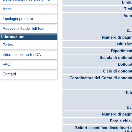
Lingu
Anno
Tito
Auto
Tipologia prodotto
Accessibilità del full-text
Da
Informazioni
Numero di pagin
Istituzio
Policy
Dipartimen
Informazioni su fedOA
Scuola di dottora
FAQ
Dottora
Ciclo di dottora
Contatti
Coordinatore del Corso di dottora
Tut
Da
Numero di pagin
Parole chia
Settori scientifico-disciplinari 