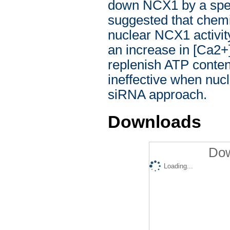
down NCX1 by a speci
suggested that chemic
nuclear NCX1 activit
an increase in [Ca2+
replenish ATP content
ineffective when nuc
siRNA approach.
Downloads
Dow
Loading...