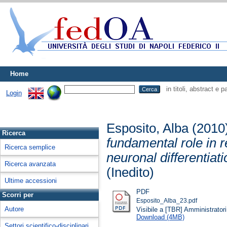
Home
in titoli, abstract e 
Login
Esposito, Alba
(2010
Ricerca
fundamental role in 
Ricerca semplice
neuronal differentiat
Ricerca avanzata
(Inedito)
Ultime accessioni
PDF
Scorri per
Esposito_Alba_23.pdf
Autore
Visibile a [TBR] Amministratori 
Download (4MB)
Settori scientifico-disciplinari