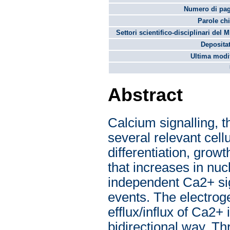
Numero di pag
Parole chi
Settori scientifico-disciplinari del 
Depositat
Ultima modif
Abstract
Calcium signalling, t
several relevant cell
differentiation, grow
that increases in nu
independent Ca2+ sig
events. The electro
efflux/influx of Ca2+ 
bidirectional way. Th