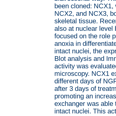
been cloned: NCX1, w
NCX2, and NCX3, both
skeletal tissue. Rece
also at nuclear level
focused on the role 
anoxia in differentiat
intact nuclei, the e
Blot analysis and Im
activity was evaluat
microscopy. NCX1 exp
different days of NG
after 3 days of treat
promoting an increase
exchanger was able t
intact nuclei. This a