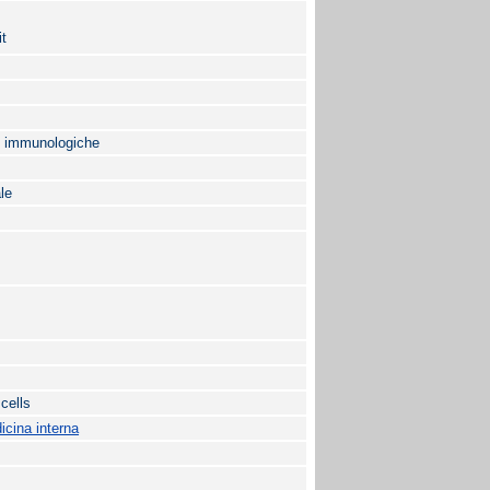
it
 e immunologiche
le
 cells
cina interna