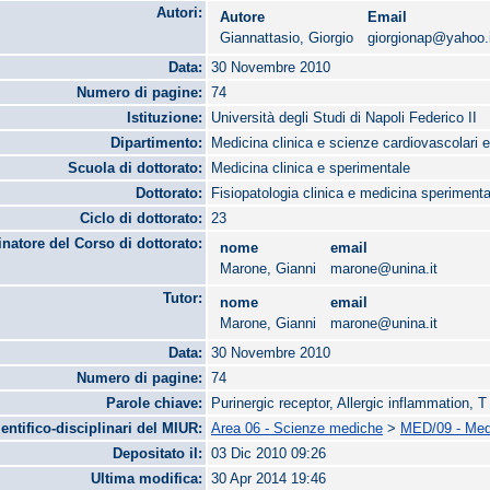
Autori:
Autore
Email
Giannattasio, Giorgio
giorgionap@yahoo.
Data:
30 Novembre 2010
Numero di pagine:
74
Istituzione:
Università degli Studi di Napoli Federico II
Dipartimento:
Medicina clinica e scienze cardiovascolari
Scuola di dottorato:
Medicina clinica e sperimentale
Dottorato:
Fisiopatologia clinica e medicina sperimenta
Ciclo di dottorato:
23
natore del Corso di dottorato:
nome
email
Marone, Gianni
marone@unina.it
Tutor:
nome
email
Marone, Gianni
marone@unina.it
Data:
30 Novembre 2010
Numero di pagine:
74
Parole chiave:
Purinergic receptor, Allergic inflammation, T
ientifico-disciplinari del MIUR:
Area 06 - Scienze mediche
>
MED/09 - Medi
Depositato il:
03 Dic 2010 09:26
Ultima modifica:
30 Apr 2014 19:46