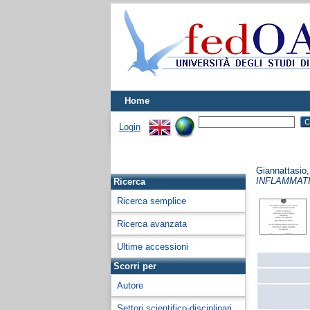
Home
Login
Giannattasio,
INFLAMMAT
Ricerca
Ricerca semplice
Ricerca avanzata
Ultime accessioni
Scorri per
Autore
Settori scientifico-disciplinari