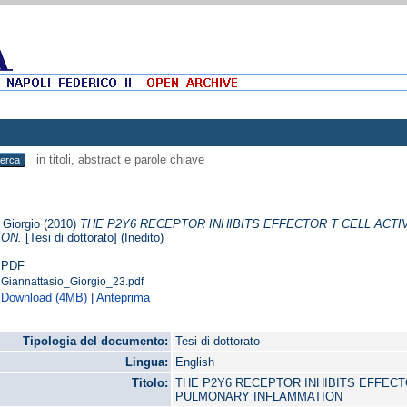
in titoli, abstract e parole chiave
 Giorgio
(2010)
THE P2Y6 RECEPTOR INHIBITS EFFECTOR T CELL ACTI
ION.
[Tesi di dottorato] (Inedito)
PDF
Giannattasio_Giorgio_23.pdf
Download (4MB)
|
Anteprima
Tipologia del documento:
Tesi di dottorato
Lingua:
English
Titolo:
THE P2Y6 RECEPTOR INHIBITS EFFECTO
PULMONARY INFLAMMATION