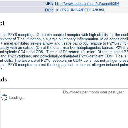
URI:
http://www.fedoa.unina.it/id/eprint/8384
DOI:
10.6092/UNINA/FEDOA/8384
ct
the P2Y6 receptor, a G-protein-coupled receptor with high affinity for the nucl
hibitor of T cell function in allergic pulmonary inflammation. Mice conditional
re/+ mice] exhibited severe airway and tissue pathology relative to P2Y6-suffici
nasally with an extract (Df) of the dust mite Dermatophagoides farinae. P2Y6 
nd splenic CD4+ and CD8+ T cells of Df-treated +/+ mice. Df-restimulated P2
 and Th2 cytokines, and polyclonally-stimulated P2Y6-deficient CD4+ T cells 
nt cells. The absence of P2Y6 receptors on CD4+ cells, but not antigen presen
hus, P2Y6 receptors protect the lung against exuberant allergen-induced pulmo
ls.
ads
Downloads per month over past year
Loading...