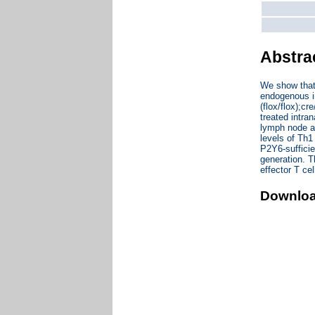
Abstra
We show that 
endogenous in
(flox/flox);c
treated intra
lymph node a
levels of Th1
P2Y6-sufficie
generation. T
effector T cel
Downlo