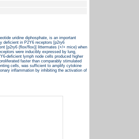
eotide uridine diphosphate, is an important
ly deficient in P2Y6 receptors [p2ry6
ent [p2ry6 (flox/flox)] littermates (+/+ mice) when
receptors were inducibly expressed by lung,
Y6-deficient lymph node cells produced higher
proliferated faster than comparably stimulated
ting cells, was sufficient to amplify cytokine
nary inflammation by inhibiting the activation of