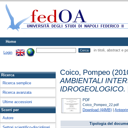
Home
in titoli, abstract e 
Login
Coico, Pompeo
(201
Ricerca
AMBIENTALI INTER
Ricerca semplice
IDROGEOLOGICO.
Ricerca avanzata
PDF
Ultime accessioni
Coico_Pompeo_22.pdf
Download (44MB)
|
Antepri
Scorri per
Autore
Tipologia del docume
Settori scientifico-disciplinari