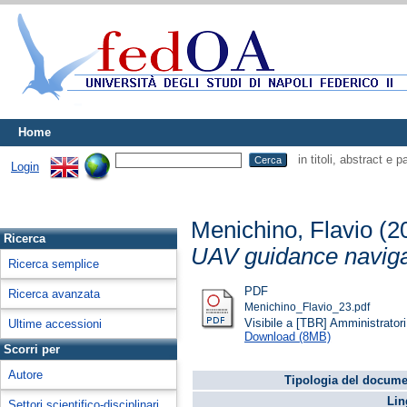
Home
in titoli, abstract e 
Login
Menichino, Flavio
(2
Ricerca
UAV guidance naviga
Ricerca semplice
PDF
Ricerca avanzata
Menichino_Flavio_23.pdf
Visibile a [TBR] Amministratori 
Ultime accessioni
Download (8MB)
Scorri per
Autore
Tipologia del docume
Lin
Settori scientifico-disciplinari