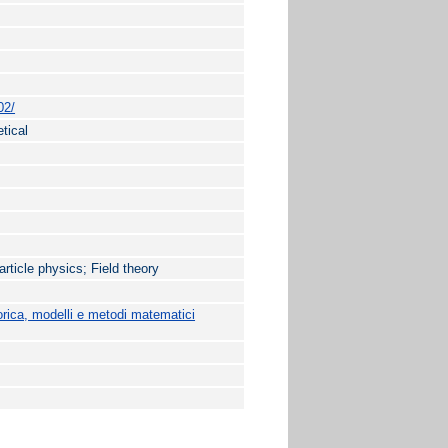
02/
tical
ticle physics; Field theory
orica, modelli e metodi matematici