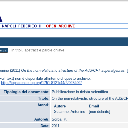
in titoli, abstract e parole chiave
tonino
(2011)
On the non-relativistic structure of the AdS/CFT superalgebras.
[
Full text) non è disponibile all'interno di questo archivio.
:
http://iopscience.iop.org/1751-8121/44/2/025402/
Tipologia del documento:
Pubblicazione in rivista scientifica
Titolo:
On the non-relativistic structure of the AdS/
Autori:
Autore
Email
Sciarrino, Antonino
[non definito]
Autore/i:
Sorba, P.
Data:
2011