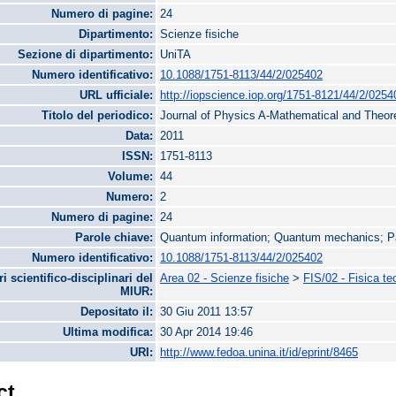
Numero di pagine:
24
Dipartimento:
Scienze fisiche
Sezione di dipartimento:
UniTA
Numero identificativo:
10.1088/1751-8113/44/2/025402
URL ufficiale:
http://iopscience.iop.org/1751-8121/44/2/0254
Titolo del periodico:
Journal of Physics A-Mathematical and Theore
Data:
2011
ISSN:
1751-8113
Volume:
44
Numero:
2
Numero di pagine:
24
Parole chiave:
Quantum information; Quantum mechanics; Par
Numero identificativo:
10.1088/1751-8113/44/2/025402
ri scientifico-disciplinari del
Area 02 - Scienze fisiche
>
FIS/02 - Fisica te
MIUR:
Depositato il:
30 Giu 2011 13:57
Ultima modifica:
30 Apr 2014 19:46
URI:
http://www.fedoa.unina.it/id/eprint/8465
ct