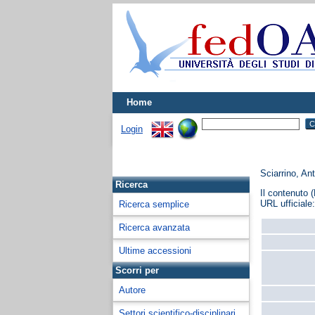
Home
Login
Sciarrino, An
Ricerca
Il contenuto (
URL ufficiale
Ricerca semplice
Ricerca avanzata
Ultime accessioni
Scorri per
Autore
Settori scientifico-disciplinari