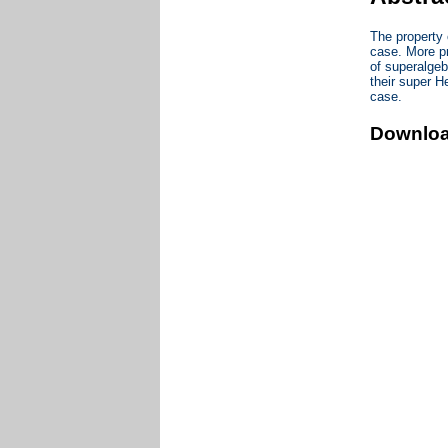
The property 
case. More pr
of superalgeb
their super H
case.
Downlo