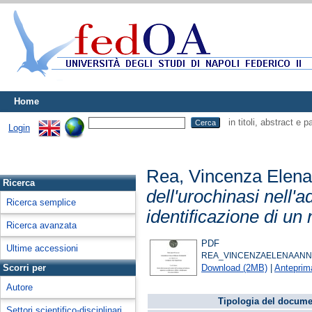
Home
in titoli, abstract e 
Login
Rea, Vincenza Elen
Ricerca
dell'urochinasi nell'
Ricerca semplice
identificazione di un 
Ricerca avanzata
PDF
Ultime accessioni
REA_VINCENZAELENAANNA
Download (2MB)
|
Anteprim
Scorri per
Autore
Tipologia del docume
Settori scientifico-disciplinari