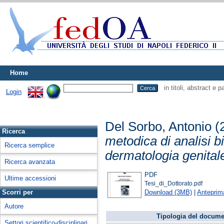
Home
in titoli, abstract e 
Login
Del Sorbo, Antonio
(
Ricerca
metodica di analisi bi
Ricerca semplice
dermatologia genital
Ricerca avanzata
PDF
Ultime accessioni
Tesi_di_Dottorato.pdf
Download (3MB)
|
Anteprim
Scorri per
Autore
Tipologia del docume
Settori scientifico-disciplinari