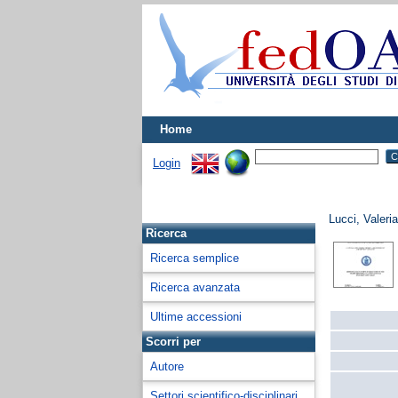
Home
Login
Lucci, Valeri
Ricerca
Ricerca semplice
Ricerca avanzata
Ultime accessioni
Scorri per
Autore
Settori scientifico-disciplinari