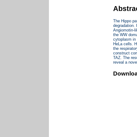
Abstra
The Hippo pat
degradation. 
Angiomotin-l
the WW domai
cytoplasm in 
HeLa cells. H
the respirato
construct con
TAZ. The resu
reveal a nove
Downlo