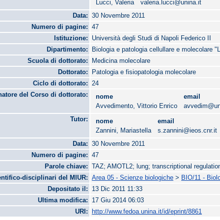
Lucci, Valeria
valeria.lucci@unina.it
Data:
30 Novembre 2011
Numero di pagine:
47
Istituzione:
Università degli Studi di Napoli Federico II
Dipartimento:
Biologia e patologia cellullare e molecolare "L
Scuola di dottorato:
Medicina molecolare
Dottorato:
Patologia e fisiopatologia molecolare
Ciclo di dottorato:
24
atore del Corso di dottorato:
nome
email
Avvedimento, Vittorio Enrico
avvedim@uni
Tutor:
nome
email
Zannini, Mariastella
s.zannini@ieos.cnr.it
Data:
30 Novembre 2011
Numero di pagine:
47
Parole chiave:
TAZ; AMOTL2; lung; transcriptional regulatio
entifico-disciplinari del MIUR:
Area 05 - Scienze biologiche
>
BIO/11 - Biol
Depositato il:
13 Dic 2011 11:33
Ultima modifica:
17 Giu 2014 06:03
URI:
http://www.fedoa.unina.it/id/eprint/8861