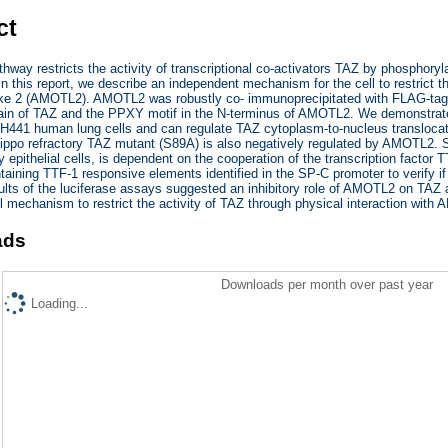
ct
hway restricts the activity of transcriptional co-activators TAZ by phosphoryla
In this report, we describe an independent mechanism for the cell to restrict th
ike 2 (AMOTL2). AMOTL2 was robustly co- immunoprecipitated with FLAG-tagge
n of TAZ and the PPXY motif in the N-terminus of AMOTL2. We demonstrate
H441 human lung cells and can regulate TAZ cytoplasm-to-nucleus translocation
ippo refractory TAZ mutant (S89A) is also negatively regulated by AMOTL2. Si
ry epithelial cells, is dependent on the cooperation of the transcription factor
taining TTF-1 responsive elements identified in the SP-C promoter to verify if
lts of the luciferase assays suggested an inhibitory role of AMOTL2 on TAZ abi
l mechanism to restrict the activity of TAZ through physical interaction with
ads
Downloads per month over past year
Loading...