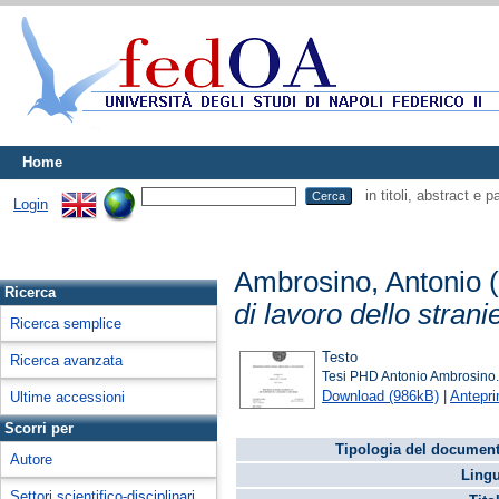
Home
in titoli, abstract e 
Login
Ambrosino, Antonio
(
Ricerca
di lavoro dello strani
Ricerca semplice
Testo
Ricerca avanzata
Tesi PHD Antonio Ambrosino.
Download (986kB)
|
Antepr
Ultime accessioni
Scorri per
Tipologia del document
Autore
Lingu
Settori scientifico-disciplinari