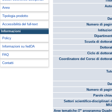
Tito
Auto
Anno
Tipologia prodotto
Da
Accessibilità del full-text
Numero di pagin
Istituzio
Informazioni
Dipartimen
Policy
Scuola di dottora
Informazioni su fedOA
Dottora
Ciclo di dottora
FAQ
Coordinatore del Corso di dottora
Contatti
Tut
Da
Numero di pagin
Parole chia
Settori scientifico-disciplinari 
MIU
Aree tematiche (7° programma Quadro