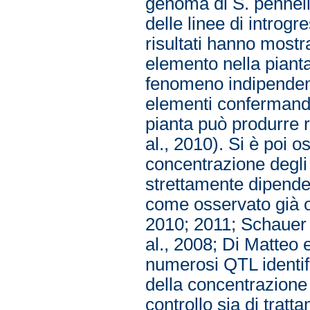
genoma di S. pennelli
delle linee di introgr
risultati hanno mostr
elemento nella piant
fenomeno indipendente
elementi confermando
pianta può produrre 
al., 2010). Si è poi o
concentrazione degli 
strettamente dipend
come osservato già oss
2010; 2011; Schauer e
al., 2008; Di Matteo e
numerosi QTL identifi
della concentrazione 
controllo sia di trat