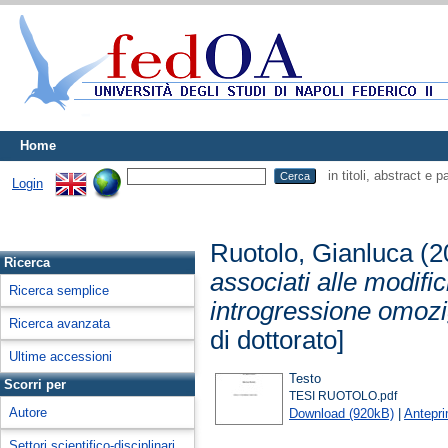
Home
in titoli, abstract e 
Login
Ruotolo, Gianluca
(2
Ricerca
associati alle modifi
Ricerca semplice
introgressione omozi
Ricerca avanzata
di dottorato]
Ultime accessioni
Testo
Scorri per
TESI RUOTOLO.pdf
Autore
Download (920kB)
|
Antepr
Settori scientifico-disciplinari