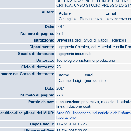
DETERMINAZIONE DELL'INDICE MTTR O
CRITICA: CASO STUDIO PRESSO LO ST
Autori:
Autore
Email
Costagliola, Piervincenzo
piervincenzo.
Data:
2014
Numero di pagine:
278
Istituzione:
Università degli Studi di Napoli Federico II
Dipartimento:
Ingegneria Chimica, dei Materiali e della Pr
Scuola di dottorato:
Ingegneria industriale
Dottorato:
Tecnologie e sistemi di produzione
Ciclo di dottorato:
25
natore del Corso di dottorato:
nome
email
Carrino, Luigi
[non definito]
Data:
2014
Numero di pagine:
278
Parole chiave:
manutenzione preventiva; modello di ottimizz
linea; riduzione costi
ientifico-disciplinari del MIUR:
Area 09 - Ingegneria industriale e dell'infor
lavorazione
Depositato il:
11 Apr 2014 16:26
Ultima modifica:
31 Dic 2017 02:00