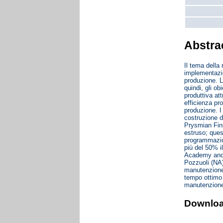
Abstra
Il tema della
implementazio
produzione. L’
quindi, gli o
produttiva at
efficienza pr
produzione. I
costruzione d
Prysmian Finl
estruso; quest
programmazion
più del 50% i
Academy and S
Pozzuoli (NA)
manutenzione,
tempo ottimo 
manutenzion
Downlo