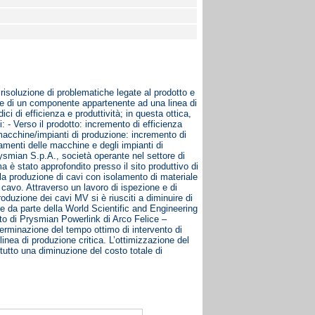
risoluzione di problematiche legate al prodotto e
iale di un componente appartenente ad una linea di
dici di efficienza e produttività; in questa ottica,
: - Verso il prodotto: incremento di efficienza
e macchine/impianti di produzione: incremento di
amenti delle macchine e degli impianti di
rysmian S.p.A., società operante nel settore di
 è stato approfondito presso il sito produttivo di
e la produzione di cavi con isolamento di materiale
i cavo. Attraverso un lavoro di ispezione e di
oduzione dei cavi MV si è riusciti a diminuire di
ne da parte della World Scientific and Engineering
o di Prysmian Powerlink di Arco Felice –
erminazione del tempo ottimo di intervento di
linea di produzione critica. L’ottimizzazione del
tutto una diminuzione del costo totale di