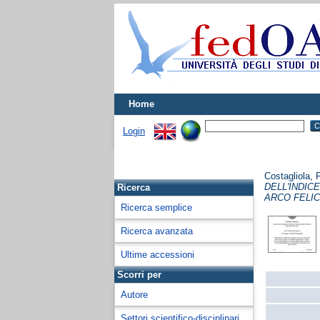
Home
Login
Costagliola, 
DELL'INDIC
Ricerca
ARCO FELIC
Ricerca semplice
Ricerca avanzata
Ultime accessioni
Scorri per
Autore
Settori scientifico-disciplinari