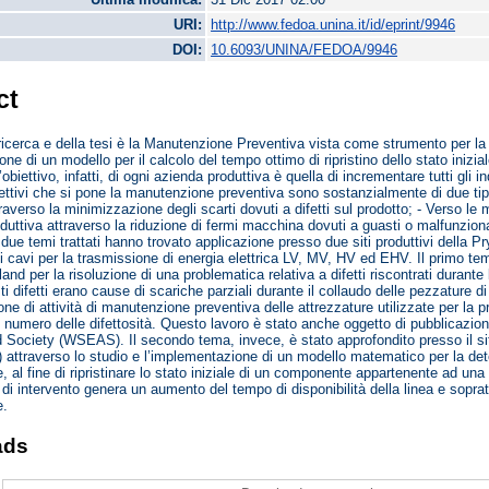
URI:
http://www.fedoa.unina.it/id/eprint/9946
DOI:
10.6093/UNINA/FEDOA/9946
ct
 ricerca e della tesi è la Manutenzione Preventiva vista come strumento per la 
ne di un modello per il calcolo del tempo ottimo di ripristino dello stato iniz
obiettivo, infatti, di ogni azienda produttiva è quella di incrementare tutti gli in
biettivi che si pone la manutenzione preventiva sono sostanzialmente di due tipi
traverso la minimizzazione degli scarti dovuti a difetti sul prodotto; - Verso l
oduttiva attraverso la riduzione di fermi macchina dovuti a guasti o malfunzion
 due temi trattati hanno trovato applicazione presso due siti produttivi della P
i cavi per la trasmissione di energia elettrica LV, MV, HV ed EHV. Il primo tema
and per la risoluzione di una problematica relativa a difetti riscontrati durant
i difetti erano cause di scariche parziali durante il collaudo delle pezzature d
e di attività di manutenzione preventiva delle attrezzature utilizzate per la pr
l numero delle difettosità. Questo lavoro è stato anche oggetto di pubblicazio
ociety (WSEAS). Il secondo tema, invece, è stato approfondito presso il sit
 attraverso lo studio e l’implementazione di un modello matematico per la det
 al fine di ripristinare lo stato iniziale di un componente appartenente ad una 
di intervento genera un aumento del tempo di disponibilità della linea e soprat
e.
ads