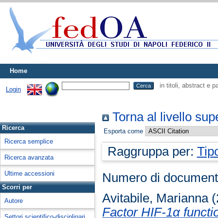
Home
in titoli, abstract e 
Login
Torna al livello sup
Ricerca
Esporta come
Ricerca semplice
Raggruppa per:
Tip
Ricerca avanzata
Ultime accessioni
Numero di document
Scorri per
Avitabile, Marianna
(
Autore
Factor HIF-1α functio
Settori scientifico-disciplinari