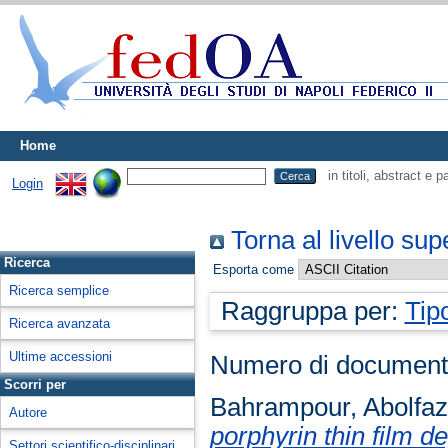
Home
in titoli, abstract e 
Login
Torna al livello sup
Ricerca
Esporta come
Ricerca semplice
Raggruppa per:
Tip
Ricerca avanzata
Ultime accessioni
Numero di document
Scorri per
Bahrampour, Abolfaz
Autore
porphyrin thin film 
Settori scientifico-disciplinari