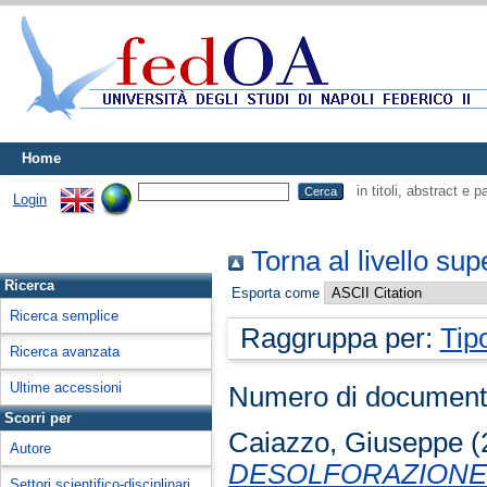
Home
in titoli, abstract e 
Login
Torna al livello sup
Ricerca
Esporta come
Ricerca semplice
Raggruppa per:
Tip
Ricerca avanzata
Ultime accessioni
Numero di document
Scorri per
Caiazzo, Giuseppe
(
Autore
DESOLFORAZIONE 
Settori scientifico-disciplinari