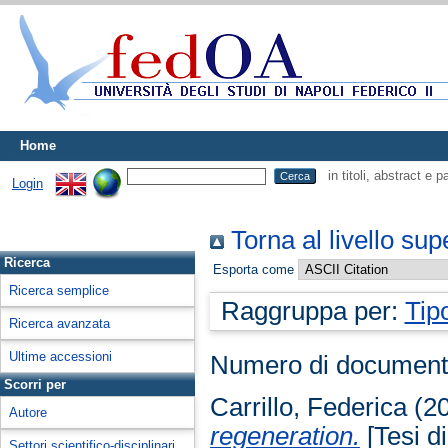
Home
in titoli, abstract e 
Login
Torna al livello sup
Ricerca
Esporta come
Ricerca semplice
Raggruppa per:
Tip
Ricerca avanzata
Ultime accessioni
Numero di document
Scorri per
Carrillo, Federica
(2
Autore
regeneration.
[Tesi di
Settori scientifico-disciplinari