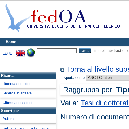
Home
in titoli, abstract e 
Login
Torna al livello sup
Ricerca
Esporta come
Ricerca semplice
Raggruppa per:
Tip
Ricerca avanzata
Vai a:
Tesi di dottora
Ultime accessioni
Scorri per
Numero di document
Autore
Settori scientifico-disciplinari