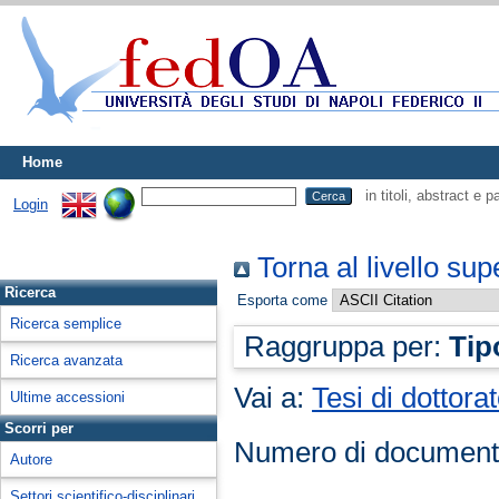
Home
in titoli, abstract e 
Login
Torna al livello sup
Ricerca
Esporta come
Ricerca semplice
Raggruppa per:
Tip
Ricerca avanzata
Vai a:
Tesi di dottora
Ultime accessioni
Scorri per
Numero di document
Autore
Settori scientifico-disciplinari