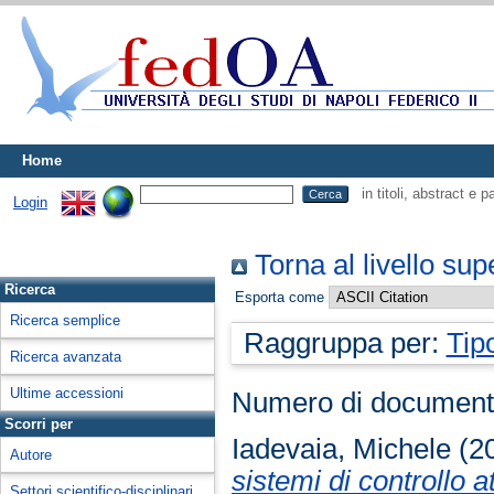
Home
in titoli, abstract e 
Login
Torna al livello sup
Ricerca
Esporta come
Ricerca semplice
Raggruppa per:
Tip
Ricerca avanzata
Ultime accessioni
Numero di document
Scorri per
Iadevaia, Michele
(2
Autore
sistemi di controllo a
Settori scientifico-disciplinari