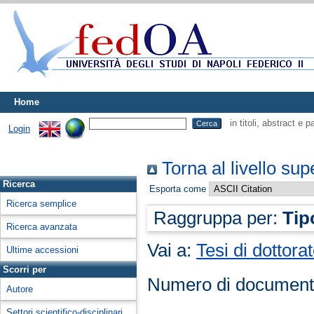
Home
in titoli, abstract e 
Login
Torna al livello sup
Ricerca
Esporta come
Ricerca semplice
Raggruppa per:
Tip
Ricerca avanzata
Vai a:
Tesi di dottora
Ultime accessioni
Scorri per
Numero di document
Autore
Settori scientifico-disciplinari