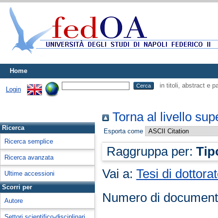
Home
in titoli, abstract e 
Login
Torna al livello sup
Ricerca
Esporta come
Ricerca semplice
Raggruppa per:
Tip
Ricerca avanzata
Vai a:
Tesi di dottora
Ultime accessioni
Scorri per
Numero di document
Autore
Settori scientifico-disciplinari