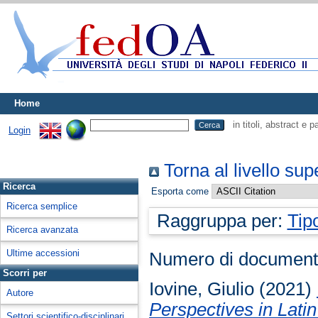
Home
in titoli, abstract e 
Login
Torna al livello sup
Ricerca
Esporta come
Ricerca semplice
Raggruppa per:
Tip
Ricerca avanzata
Ultime accessioni
Numero di document
Scorri per
Iovine, Giulio
(2021)
Autore
Perspectives in Lati
Settori scientifico-disciplinari