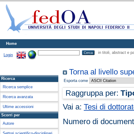
Home
in titoli, abstract e 
Login
Torna al livello sup
Ricerca
Esporta come
Ricerca semplice
Raggruppa per:
Tip
Ricerca avanzata
Vai a:
Tesi di dottora
Ultime accessioni
Scorri per
Numero di document
Autore
Settori scientifico-disciplinari