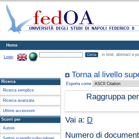
Home
in titoli, abstract e 
Login
Torna al livello sup
Ricerca
Esporta come
Ricerca semplice
Raggruppa pe
Ricerca avanzata
Ultime accessioni
Vai a:
D
Scorri per
Autore
Numero di document
Settori scientifico-disciplinari