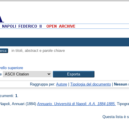
in titoli, abstract e parole chiave
vello superiore
me
Raggruppa per:
Autore
|
Tipologia del documento
|
Nessun 
ocumenti:
1
.
 Napoli, Annuari
(1884)
Annuario. Università di Napoli. A.A. 1884-1885.
Tipogra
Questa lista è s