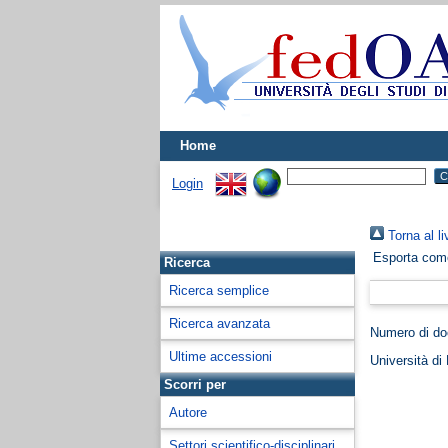
Home
Login
Torna al li
Esporta co
Ricerca
Ricerca semplice
Ricerca avanzata
Numero di d
Ultime accessioni
Università di
Scorri per
Autore
Settori scientifico-disciplinari