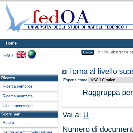
Home
in titoli, abstract e 
Login
Torna al livello sup
Ricerca
Esporta come
Ricerca semplice
Raggruppa pe
Ricerca avanzata
Ultime accessioni
Vai a:
U
Scorri per
Autore
Numero di document
Settori scientifico-disciplinari