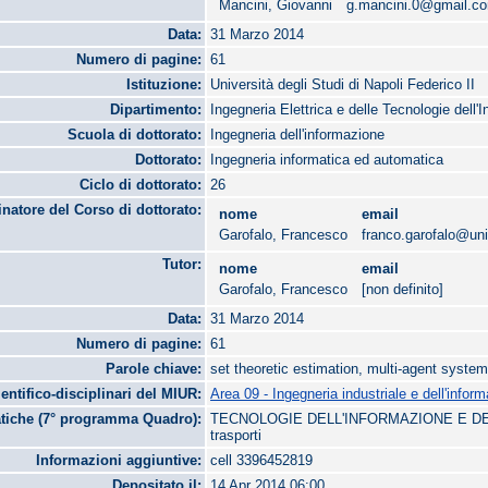
Mancini, Giovanni
g.mancini.0@gmail.c
Data:
31 Marzo 2014
Numero di pagine:
61
Istituzione:
Università degli Studi di Napoli Federico II
Dipartimento:
Ingegneria Elettrica e delle Tecnologie dell'
Scuola di dottorato:
Ingegneria dell'informazione
Dottorato:
Ingegneria informatica ed automatica
Ciclo di dottorato:
26
natore del Corso di dottorato:
nome
email
Garofalo, Francesco
franco.garofalo@uni
Tutor:
nome
email
Garofalo, Francesco
[non definito]
Data:
31 Marzo 2014
Numero di pagine:
61
Parole chiave:
set theoretic estimation, multi-agent system
ientifico-disciplinari del MIUR:
Area 09 - Ingegneria industriale e dell'infor
tiche (7° programma Quadro):
TECNOLOGIE DELL'INFORMAZIONE E DEL
trasporti
Informazioni aggiuntive:
cell 3396452819
Depositato il:
14 Apr 2014 06:00