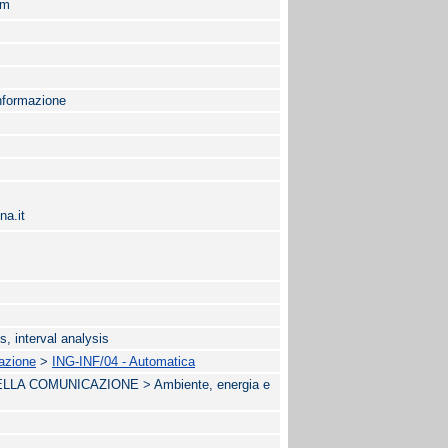
om
Informazione
na.it
s, interval analysis
mazione
>
ING-INF/04 - Automatica
LA COMUNICAZIONE > Ambiente, energia e