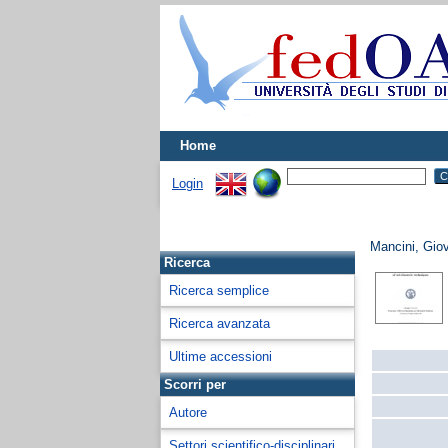
Home
Login
Mancini, Gio
Ricerca
Ricerca semplice
Ricerca avanzata
Ultime accessioni
Scorri per
Autore
Settori scientifico-disciplinari