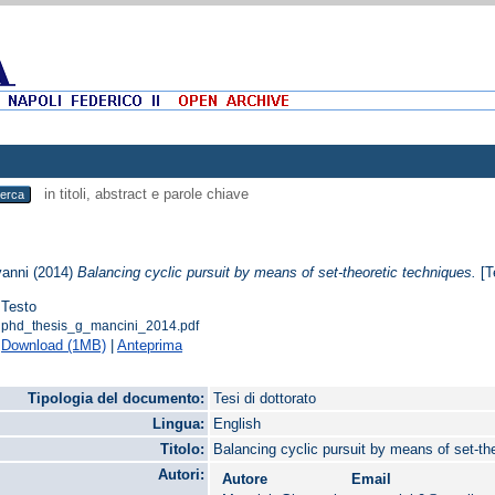
in titoli, abstract e parole chiave
vanni
(2014)
Balancing cyclic pursuit by means of set-theoretic techniques.
[Te
Testo
phd_thesis_g_mancini_2014.pdf
Download (1MB)
|
Anteprima
Tipologia del documento:
Tesi di dottorato
Lingua:
English
Titolo:
Balancing cyclic pursuit by means of set-th
Autori:
Autore
Email