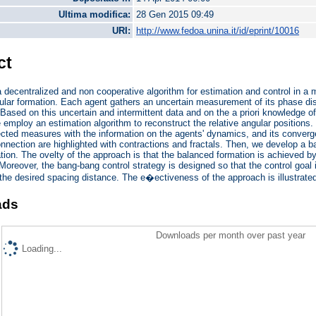
Ultima modifica:
28 Gen 2015 09:49
URI:
http://www.fedoa.unina.it/id/eprint/10016
ct
decentralized and non cooperative algorithm for estimation and control in a m
ular formation. Each agent gathers an uncertain measurement of its phase di
. Based on this uncertain and intermittent data and on the a priori knowledge of
e employ an estimation algorithm to reconstruct the relative angular position
ected measures with the information on the agents' dynamics, and its converg
onnection are highlighted with contractions and fractals. Then, we develop a 
ation. The ovelty of the approach is that the balanced formation is achieved b
Moreover, the bang-bang control strategy is designed so that the control goa
 the desired spacing distance. The e�ectiveness of the approach is illustrate
ads
Downloads per month over past year
Loading...