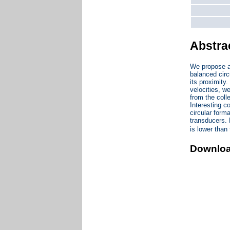
Abstra
We propose a 
balanced circ
its proximity
velocities, w
from the coll
Interesting c
circular form
transducers. 
is lower than
Downlo