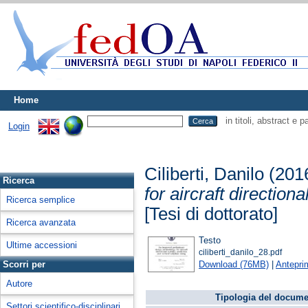
Home
in titoli, abstract e 
Login
Ciliberti, Danilo
(201
Ricerca
for aircraft directiona
Ricerca semplice
[Tesi di dottorato]
Ricerca avanzata
Testo
Ultime accessioni
ciliberti_danilo_28.pdf
Download (76MB)
|
Antepri
Scorri per
Autore
Tipologia del docume
Settori scientifico-disciplinari