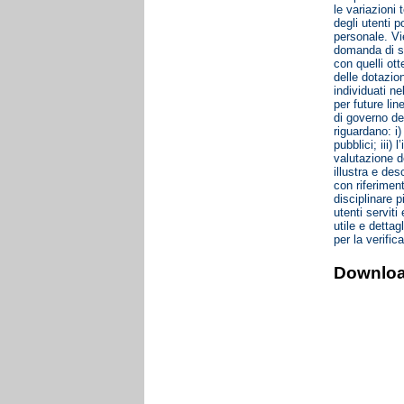
le variazioni 
degli utenti p
personale. Vie
domanda di se
con quelli ot
delle dotazion
individuati ne
per future lin
di governo del
riguardano: i) 
pubblici; iii)
valutazione de
illustra e des
con riferiment
disciplinare 
utenti serviti
utile e dettag
per la verific
Downlo