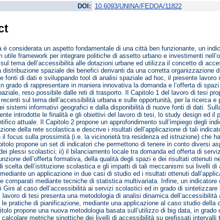
DOI:
10.6093/UNINA/FEDOA/11822
ct
tà è considerata un aspetto fondamentale di una città ben funzionante, un indica
un utile framework per integrare politiche di assetto urbano e investimenti nell’o
 sul tema dell’accessibilità alle dotazioni urbane ed utilizza il concetto di acc
la distribuzione spaziale dei benefici derivanti da una corretta organizzazione d
 fonti di dati e sviluppando tool di analisi spaziale ad hoc, il presente lavoro
in grado di rappresentare in maniera innovativa la domanda e l’offerta di spazi e
aziale, reso possibile dalle reti di trasporto. Il Capitolo 1 del lavoro di tesi p
ù recenti sul tema dell’accessibilità urbana e sulle opportunità, per la ricerca e
ei sistemi informativi geografici e dalla disponibilità di nuove fonti di dati. S
e introdotte le finalità e gli obiettivi del lavoro di tesi, lo study design ed il
ntifico attuale. Il Capitolo 2 propone un approfondimento sull’impiego degli indi
zione della rete scolastica e descrive i risultati dell’applicazione di tali indicat
il focus sulla prossimità (i.e. la vicinorietà tra residenza ed istruzione) che ha
pitolo propone un set di indicatori che permettono di tenere in conto diversi aspet
ei plessi scolastici; ii) il bilanciamento locale tra domanda ed offerta di servizi;
nzione dell’offerta formativa, della qualità degli spazi e dei risultati ottenuti n
scelta dell’istituzione scolastica e gli impatti di tali meccanismi sui livelli di
mediante un applicazione in due casi di studio ed i risultati ottenuti dall’appl
 comparati mediante tecniche di statistica multivariata. Infine, un indicatore
i Gini al caso dell’accessibilità ai servizi scolastici ed in grado di sintetizzare
 lavoro di tesi presenta una metodologia di analisi dinamica dell’accessibilità ai
le pratiche di pianificazione, mediante una applicazione al caso studio della ci
pitolo propone una nuova metodologia basata sull’utilizzo di big data, in grado di
 calcolare metriche sinottiche dei livelli di accessibilità su prefissati interva