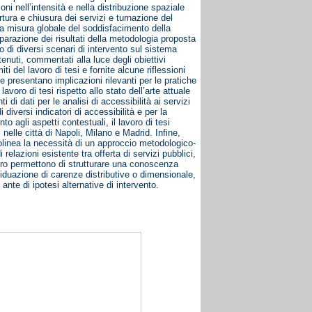
zioni nell’intensità e nella distribuzione spaziale
apertura e chiusura dei servizi e turnazione del
 una misura globale del soddisfacimento della
arazione dei risultati della metodologia proposta
 di diversi scenari di intervento sul sistema
ottenuti, commentati alla luce degli obiettivi
iti del lavoro di tesi e fornite alcune riflessioni
i e presentano implicazioni rilevanti per le pratiche
lavoro di tesi rispetto allo stato dell’arte attuale
ti di dati per le analisi di accessibilità ai servizi
i diversi indicatori di accessibilità e per la
nto agli aspetti contestuali, il lavoro di tesi
i nelle città di Napoli, Milano e Madrid. Infine,
ottolinea la necessità di un approccio metodologico-
lazioni esistente tra offerta di servizi pubblici,
lavoro permettono di strutturare una conoscenza
dividuazione di carenze distributive o dimensionale,
ante di ipotesi alternative di intervento.