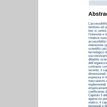
Abstra
L’accessibili
territorio ed 
tesi si centra
l’intensità e 
creativa nuove
accessibilità 
interazione sp
scientifici pi
tecnologico d
successivament
dibattito scie
dell’organizza
contrasto con 
recente, il ca
dimensionali d
espressa in fu
meccanismi di 
implementati 
empiricamente
coefficiente d
Capitolo 3 del
approccio per 
statico, il ca
temporali e di