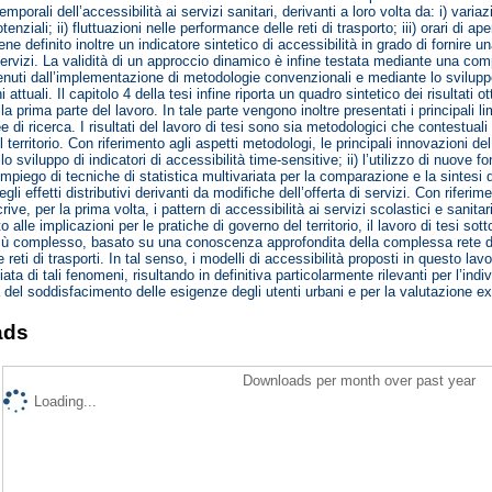
temporali dell’accessibilità ai servizi sanitari, derivanti a loro volta da: i) varia
otenziali; ii) fluttuazioni nelle performance delle reti di trasporto; iii) orari di 
ne definito inoltre un indicatore sintetico di accessibilità in grado di fornire
rvizi. La validità di un approccio dinamico è infine testata mediante una comp
tenuti dall’implementazione di metodologie convenzionali e mediante lo sviluppo
i attuali. Il capitolo 4 della tesi infine riporta un quadro sintetico dei risultati 
lla prima parte del lavoro. In tale parte vengono inoltre presentati i principali lim
ee di ricerca. I risultati del lavoro di tesi sono sia metodologici che contestual
 territorio. Con riferimento agli aspetti metodologi, le principali innovazioni del 
lo sviluppo di indicatori di accessibilità time-sensitive; ii) l’utilizzo di nuove fon
 l’impiego di tecniche di statistica multivariata per la comparazione e la sintesi d
gli effetti distributivi derivanti da modifiche dell’offerta di servizi. Con riferime
crive, per la prima volta, i pattern di accessibilità ai servizi scolastici e sanitar
o alle implicazioni per le pratiche di governo del territorio, il lavoro di tesi s
più complesso, basato su una conoscenza approfondita della complessa rete di re
 e reti di trasporti. In tal senso, i modelli di accessibilità proposti in questo 
liata di tali fenomeni, risultando in definitiva particolarmente rilevanti per l’in
a del soddisfacimento delle esigenze degli utenti urbani e per la valutazione ex 
ads
Downloads per month over past year
Loading...