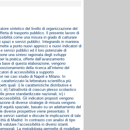
tore sintetico del livello di organizzazione del
fferta di trasporto pubblico. Il presente lavoro di
essibilità come una misura in grado di catturare
i spazi e servizi pubblici. Integrando in maniera
 mette a punto nuovi approcci e nuovi indicatori di
 servizi pubblici ed il loro potenziale di
ropone una sintesi ragionata degli sviluppi
 per la pratica, offerte dall’avanzamento
ulla base di questa elaborazione, vengono
 posizionamento della ricerca all’interno del
catori di accessibilità a supporto
ori nei casi studio di Napoli e Milano. In
 caratterizzato la letteratura scientifica più
ti quali: i) le caratteristiche distributive e
 iii) l’attrattività di ciascun plesso scolastico
elle prove standardizzate nazionali; iv) i
 accessibilità. Gli indicatori proposti vengono
icazione di diverse strategie di misura vengono
 di equità spaziale, basato su un adattamento del
 le diverse prospettive viene presentato. Il
 servizi sanitari e discute le implicazioni di tale
ttà di Madrid. In contrasto con analisi di tipo
 valutare l’accessibilità in diversi istanti
lli temporali. La metodologia permette di modellare