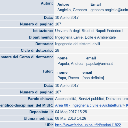
Autori:
Autore
Email
Angiello, Gennaro
gennaro.angiello@unin
Data:
10 Aprile 2017
Numero di pagine:
107
Istituzione:
Università degli Studi di Napoli Federico II
Dipartimento:
Ingegneria Civile, Edile e Ambientale
Dottorato:
Ingegneria dei sistemi civili
Ciclo di dottorato:
29
natore del Corso di dottorato:
nome
email
Papola, Andrea
papola@unina.it
Tutor:
nome
email
Papa, Rocco
[non definito]
Data:
10 Aprile 2017
Numero di pagine:
107
Parole chiave:
Accessibilità; Servizi pubblici; Dotazioni u
ientifico-disciplinari del MIUR:
Area 08 - Ingegneria civile e Architettura
>
I
Depositato il:
04 Mag 2017 15:28
Ultima modifica:
08 Mar 2018 14:26
URI:
http://www.fedoa.unina.it/id/eprint/11822