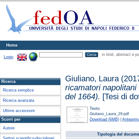
Home
in titoli, abstract e 
Login
Giuliano, Laura
(201
Ricerca
ricamatori napolitani 
Ricerca semplice
del 1664).
[Tesi di do
Ricerca avanzata
Testo
Ultime accessioni
Giuliano_Laura_29.pdf
Download (6MB)
|
Anteprim
Scorri per
Autore
Tipologia del docume
Settori scientifico-disciplinari