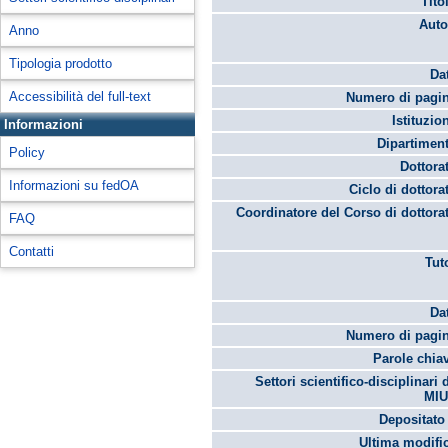
Tito
Auto
Anno
Tipologia prodotto
Da
Accessibilità del full-text
Numero di pagin
Istituzio
Informazioni
Dipartimen
Policy
Dottora
Informazioni su fedOA
Ciclo di dottora
Coordinatore del Corso di dottora
FAQ
Contatti
Tut
Da
Numero di pagin
Parole chia
Settori scientifico-disciplinari 
MIU
Depositato 
Ultima modifi