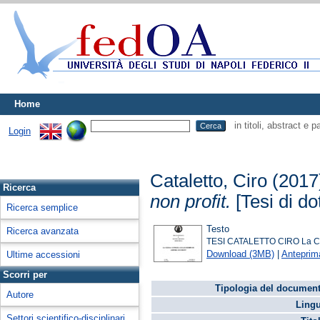
Home
in titoli, abstract e 
Login
Cataletto, Ciro
(2017
Ricerca
non profit.
[Tesi di do
Ricerca semplice
Testo
Ricerca avanzata
TESI CATALETTO CIRO La Chie
Download (3MB)
|
Anteprim
Ultime accessioni
Scorri per
Tipologia del document
Autore
Lingu
Settori scientifico-disciplinari