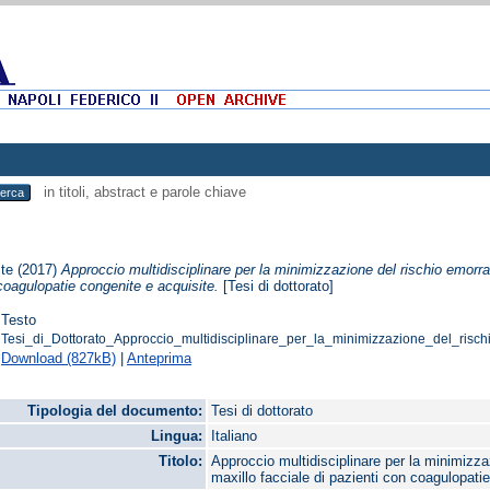
in titoli, abstract e parole chiave
ste
(2017)
Approccio multidisciplinare per la minimizzazione del rischio emorrag
coagulopatie congenite e acquisite.
[Tesi di dottorato]
Testo
Tesi_di_Dottorato_Approccio_multidisciplinare_per_la_minimizzazione_del_risch
Download (827kB)
|
Anteprima
Tipologia del documento:
Tesi di dottorato
Lingua:
Italiano
Titolo:
Approccio multidisciplinare per la minimizza
maxillo facciale di pazienti con coagulopati