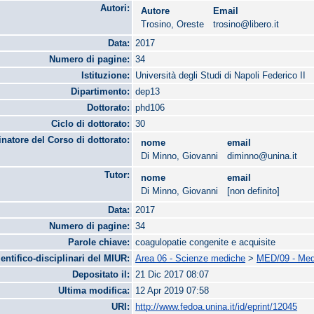
Autori:
Autore
Email
Trosino, Oreste
trosino@libero.it
Data:
2017
Numero di pagine:
34
Istituzione:
Università degli Studi di Napoli Federico II
Dipartimento:
dep13
Dottorato:
phd106
Ciclo di dottorato:
30
natore del Corso di dottorato:
nome
email
Di Minno, Giovanni
diminno@unina.it
Tutor:
nome
email
Di Minno, Giovanni
[non definito]
Data:
2017
Numero di pagine:
34
Parole chiave:
coagulopatie congenite e acquisite
ientifico-disciplinari del MIUR:
Area 06 - Scienze mediche
>
MED/09 - Medi
Depositato il:
21 Dic 2017 08:07
Ultima modifica:
12 Apr 2019 07:58
URI:
http://www.fedoa.unina.it/id/eprint/12045