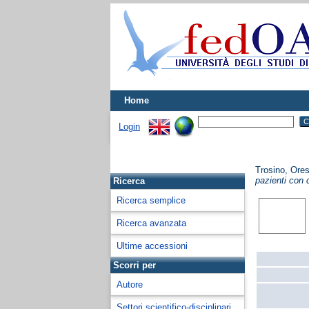
Home
Login
Trosino, Ore
pazienti con 
Ricerca
Ricerca semplice
Ricerca avanzata
Ultime accessioni
Scorri per
Autore
Settori scientifico-disciplinari