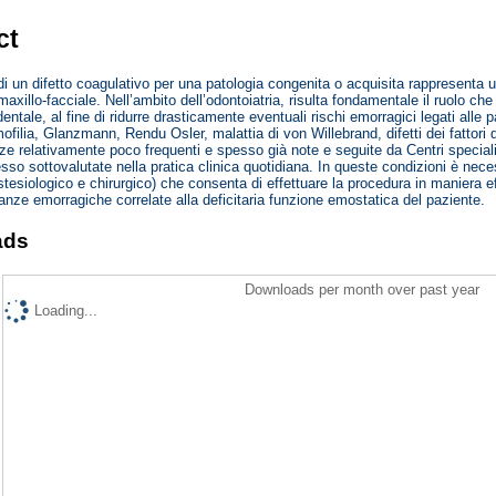
ct
i un difetto coagulativo per una patologia congenita o acquisita rappresenta u
-maxillo-facciale. Nell’ambito dell’odontoiatria, risulta fondamentale il ruolo 
entale, al fine di ridurre drasticamente eventuali rischi emorragici legati alle 
filia, Glanzmann, Rendu Osler, malattia di von Willebrand, difetti dei fattori de
e relativamente poco frequenti e spesso già note e seguite da Centri special
esso sottovalutate nella pratica clinica quotidiana. In queste condizioni è nece
tesiologico e chirurgico) che consenta di effettuare la procedura in maniera ef
anze emorragiche correlate alla deficitaria funzione emostatica del paziente.
ads
Downloads per month over past year
Loading...