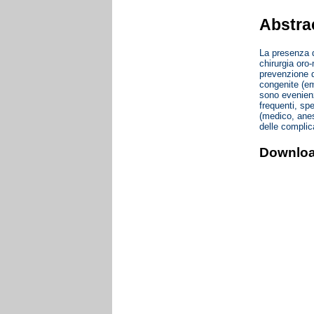
Abstra
La presenza d
chirurgia oro
prevenzione d
congenite (emo
sono evenienz
frequenti, sp
(medico, anes
delle complic
Downlo