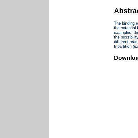
Abstra
The binding e
the potential
examples: the
the possibilit
different rea
tripartition (
Downlo