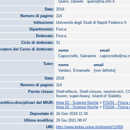
Quero, Daniele
quero@na.infn.it
Data:
2019
Numero di pagine:
114
Istituzione:
Università degli Studi di Napoli Federico II
Dipartimento:
Fisica
Dottorato:
Fisica
Ciclo di dottorato:
31
natore del Corso di dottorato:
nome
email
Capozziello, Salvatore
capozziello@na.in
Tutor:
nome
email
Vardaci, Emanuele
[non definito]
Data:
2019
Numero di pagine:
114
Parole chiave:
Shell-effects, Shell-closure, neutron-rich, 
fission, super-heavy, Island of Stability
ientifico-disciplinari del MIUR:
Area 02 - Scienze fisiche
>
FIS/01 - Fisica
Area 02 - Scienze fisiche
>
FIS/04 - Fisica
Depositato il:
16 Gen 2019 11:34
Ultima modifica:
29 Giu 2021 08:47
URI:
http://www.fedoa.unina.it/id/eprint/12459