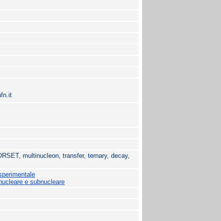
fn.it
CORSET, multinucleon, transfer, ternary, decay,
 sperimentale
 nucleare e subnucleare