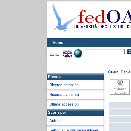
Home
Login
Quero, Danie
Ricerca
Ricerca semplice
Ricerca avanzata
Ultime accessioni
Scorri per
Autore
Settori scientifico-disciplinari