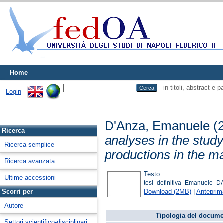
Home
in titoli, abstract e 
Login
D'Anza, Emanuele
(
Ricerca
analyses in the study
Ricerca semplice
productions in the ma
Ricerca avanzata
Testo
Ultime accessioni
tesi_definitiva_Emanuele_D
Download (2MB)
|
Anteprim
Scorri per
Autore
Tipologia del docume
Settori scientifico-disciplinari