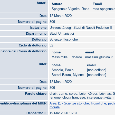
Autori:
Autore
Email
Spagnuolo Vigorita, Rosa
rosa.spagnuolo
Data:
12 Marzo 2020
Numero di pagine:
306
Istituzione:
Università degli Studi di Napoli Federico II
Dipartimento:
Studi Umanistici
Dottorato:
Scienze filosofiche
Ciclo di dottorato:
32
natore del Corso di dottorato:
nome
email
Massimilla, Edoardo
massimil@unina.it
Tutor:
nome
email
Amodio, Paolo
[non definito]
Botbol-Baum, Mylène
[non definito]
Data:
12 Marzo 2020
Numero di pagine:
306
Parole chiave:
chair; carne; corpo; Leib; Körper; Lévinas; 
fenomenologia francese; intersoggettività; in
ientifico-disciplinari del MIUR:
Area 11 - Scienze storiche, filosofiche, ped
morale
Depositato il:
19 Mar 2020 16:37