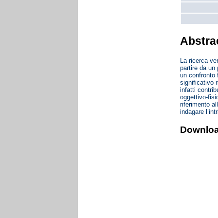
Abstra
La ricerca ve
partire da un
un confronto 
significativo
infatti contri
oggettivo-fis
riferimento al
indagare l’in
Downlo