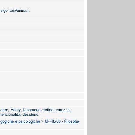
vigorita@unina.it
Sartre; Henry; fenomeno erotico; carezza;
tenzionalità; desiderio;
agogiche e psicologiche
>
M-FIL/03 - Filosofia