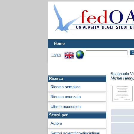
Home
Login
Spagnuolo Vi
Michel Henry
Ricerca
Ricerca semplice
Ricerca avanzata
Ultime accessioni
Scorri per
Autore
Settori scientifico-disciplinari