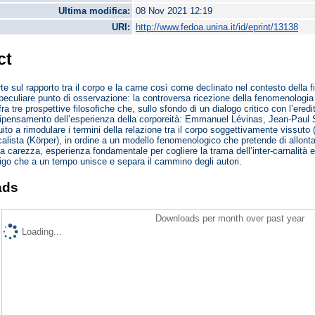
Ultima modifica:
08 Nov 2021 12:19
URI:
http://www.fedoa.unina.it/id/eprint/13138
ct
rte sul rapporto tra il corpo e la carne così come declinato nel contesto della 
 peculiare punto di osservazione: la controversa ricezione della fenomenologia d
fra tre prospettive filosofiche che, sullo sfondo di un dialogo critico con l’ere
 ripensamento dell’esperienza della corporeità: Emmanuel Lévinas, Jean-Paul 
buito a rimodulare i termini della relazione tra il corpo soggettivamente vissut
icalista (Körper), in ordine a un modello fenomenologico che pretende di allonta
la carezza, esperienza fondamentale per cogliere la trama dell’inter-carnalità er
trigo che a un tempo unisce e separa il cammino degli autori.
ads
Downloads per month over past year
Loading...