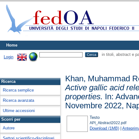
Home
in titoli, abstract e 
Login
Khan, Muhammad R
Ricerca
Active gallic acid re
Ricerca semplice
properties.
In: Advan
Ricerca avanzata
Novembre 2022, Nap
Ultime accessioni
Testo
Scorri per
API_Abstract2022.pdf
Autore
Download (1MB)
|
Anteprim
Settori scientifico-disciplinari