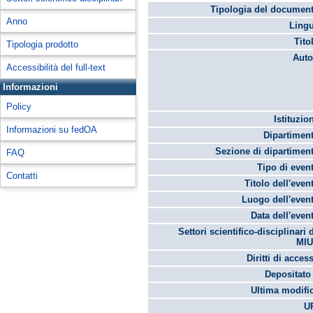
Tipologia del document
Anno
Lingu
Tito
Tipologia prodotto
Auto
Accessibilità del full-text
Informazioni
Policy
Istituzio
Informazioni su fedOA
Dipartimen
Sezione di dipartimen
FAQ
Tipo di even
Contatti
Titolo dell'even
Luogo dell'even
Data dell'even
Settori scientifico-disciplinari 
MIU
Diritti di acces
Depositato 
Ultima modifi
U