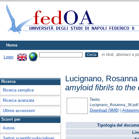
Home
in titoli, abstract e 
Login
Lucignano, Rosanna
Ricerca
amyloid fibrils to th
Ricerca semplice
Testo
Ricerca avanzata
Lucignano_Rosanna_36.pdf
Download (9MB)
|
Anteprim
Ultime accessioni
Scorri per
Tipologia del docume
Autore
Lin
Settori scientifico-disciplinari