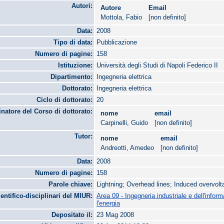
Autori:
Autore
Email
Mottola, Fabio
[non definito]
Data:
2008
Tipo di data:
Pubblicazione
Numero di pagine:
158
Istituzione:
Università degli Studi di Napoli Federico II
Dipartimento:
Ingegneria elettrica
Dottorato:
Ingegneria elettrica
Ciclo di dottorato:
20
natore del Corso di dottorato:
nome
email
Carpinelli, Guido
[non definito]
Tutor:
nome
email
Andreotti, Amedeo
[non definito]
Data:
2008
Numero di pagine:
158
Parole chiave:
Lightning; Overhead lines; Induced overvol
ientifico-disciplinari del MIUR:
Area 09 - Ingegneria industriale e dell'infor
l'energia
Depositato il:
23 Mag 2008