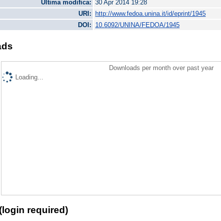
Ultima modifica:
30 Apr 2014 19:28
URI:
http://www.fedoa.unina.it/id/eprint/1945
DOI:
10.6092/UNINA/FEDOA/1945
ads
Downloads per month over past year
Loading...
(login required)