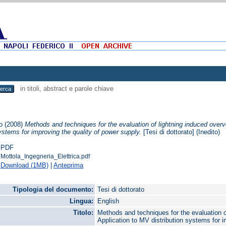
in titoli, abstract e parole chiave
o
(2008)
Methods and techniques for the evaluation of lightning induced overv
systems for improving the quality of power supply.
[Tesi di dottorato] (Inedito)
PDF
Mottola_Ingegneria_Elettrica.pdf
Download (1MB)
|
Anteprima
Tipologia del documento:
Tesi di dottorato
Lingua:
English
Titolo:
Methods and techniques for the evaluation o
Application to MV distribution systems for i