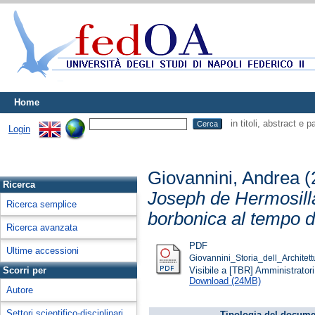
Home
in titoli, abstract e 
Login
Giovannini, Andrea
(
Ricerca
Joseph de Hermosilla
Ricerca semplice
borbonica al tempo di
Ricerca avanzata
PDF
Ultime accessioni
Giovannini_Storia_dell_Architett
Visibile a [TBR] Amministratori 
Scorri per
Download (24MB)
Autore
Settori scientifico-disciplinari
Tipologia del docume