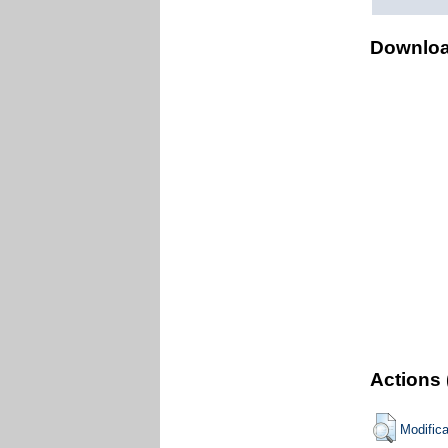
Downlo
Actions 
Modific