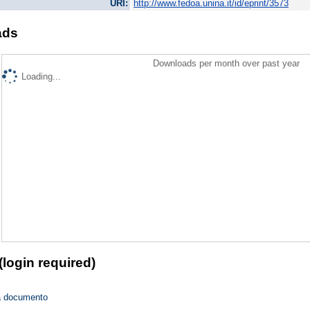
URI:
http://www.fedoa.unina.it/id/eprint/3573
ads
Downloads per month over past year
Loading...
(login required)
a documento