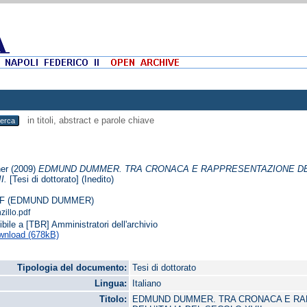
in titoli, abstract e parole chiave
her
(2009)
EDMUND DUMMER. TRA CRONACA E RAPPRESENTAZIONE DELL
I.
[Tesi di dottorato] (Inedito)
F (EDMUND DUMMER)
zillo.pdf
ibile a [TBR] Amministratori dell'archivio
wnload (678kB)
Tipologia del documento:
Tesi di dottorato
Lingua:
Italiano
Titolo:
EDMUND DUMMER. TRA CRONACA E RA