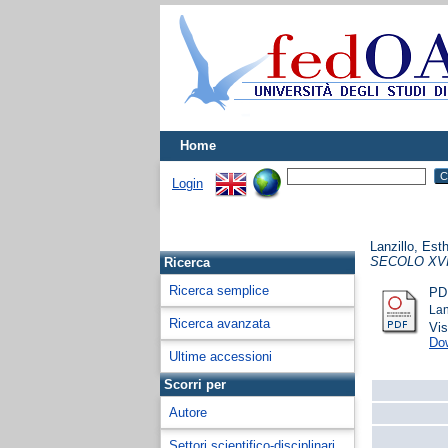
Home
Login
Lanzillo, Est
SECOLO XVI
Ricerca
Ricerca semplice
PD
Lan
Ricerca avanzata
Vis
Do
Ultime accessioni
Scorri per
Autore
Settori scientifico-disciplinari