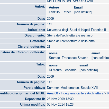
DELL’ITALIA DEL SECOLO XVII
Autori:
Autore
Email
Lanzillo, Esther
[non definito]
Data:
2009
Numero di pagine:
142
Istituzione:
Università degli Studi di Napoli Federico II
Dipartimento:
Storia dell'architettura e restauro
Dottorato:
Storia dell'architettura e della città
Ciclo di dottorato:
21
natore del Corso di dottorato:
nome
email
Starace, Francesco Saverio
[non definito
Tutor:
nome
email
Di Mauro, Leonardo
[non definito]
Data:
2009
Numero di pagine:
142
Parole chiave:
Dummer, Mediterraneo, Secolo XVII
ientifico-disciplinari del MIUR:
Area 08 - Ingegneria civile e Architettura
>
I
Depositato il:
23 Nov 2009 13:30
Ultima modifica:
05 Nov 2014 15:26